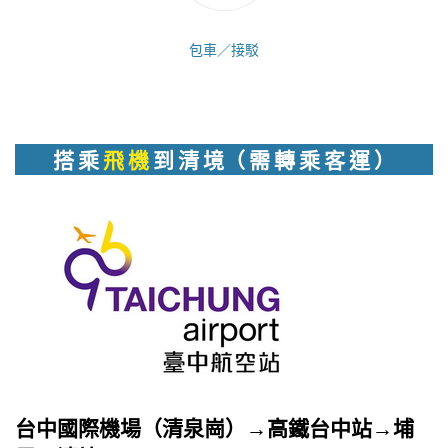
包車／接駁
搭 乘
飛 機
到 清 境（ 需 轉 乘 客 運 ）
台中國際機場（清泉崗）→高鐵台中站→埔