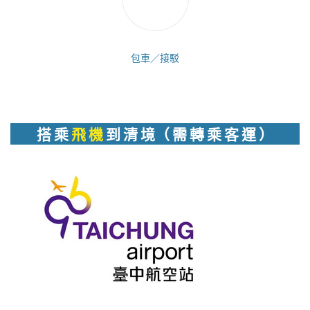
包車／接駁
搭 乘
飛 機
到 清 境（ 需 轉 乘 客 運 ）