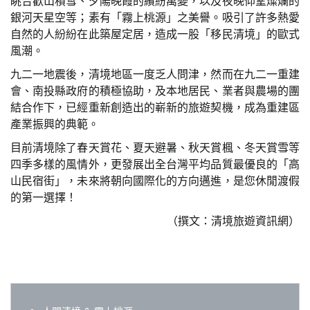
眺合歡山積雪、夕陽晚霞的繽紛萬變，以及夜晚仰望燦爛的
銀河天星空等；素有「霧上桃源」之美譽。吸引了許多熱愛
自然的人紛紛在此築屋定居，造成一股「移民清境」的歐式
風潮。
九二一地震後，清境地區一度乏人問津，然而在九二一重建
會、南投縣政府的積極協助，及本地居民、業者與農場的團
結合作下，已經重新創造出的嶄新的旅遊契機，成為重建區
產業振興的典範。
目前清境除了春天賞花、夏天避暑、秋天賞楓、冬天賞雪等
四季多樣的風情外，更發展出全台灣平均品質最優良的「高
山民宿街」，未來將朝向國際化的方向邁進，是您休閒渡假
的第一選擇！
（撰文：清境旅遊資訊網）