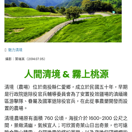
魅力清境
攝影：葉瑞其（2014.07.05）
人間清境 & 霧上桃源
清境（農場）位於南投縣仁愛鄉，成立於民國五十年，早期
是行政院退除役官兵輔導委員會為了安置投效疆場的滇緬邊
區游擊隊、眷屬及國軍退除役官兵，在此從事農墾開發而設
置的農場。
清境農場原有面積 760 公頃，海拔介於 1600-2100 公尺之
間，景緻清幽，氣候宜人；可欣賞奇萊山日出奇景，也可遠