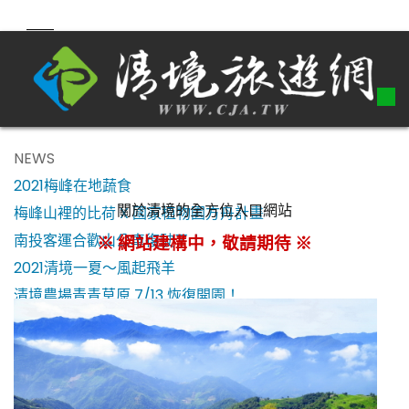
NEWS
2021梅峰在地蔬食
關於清境的全方位入口網站
梅峰山裡的比荷 X 國家植物園方舟計畫
南投客運合歡山公車復駛了！
※ 網站建構中，敬請期待 ※
2021清境一夏～風起飛羊
清境農場青青草原 7/13 恢復開園！