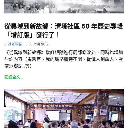
從異域到新故鄉：清境社區 50 年歷史專輯
「增訂版」發行了！
社區報導
10 七月 2012
《從異域到新故鄉》增訂版除進行局部修改外，同時也增加
些許內容（馬醫官、我的瑪格麗特花園、從漢人到彝人、雲
南返鄉記…等）
閱讀全文...