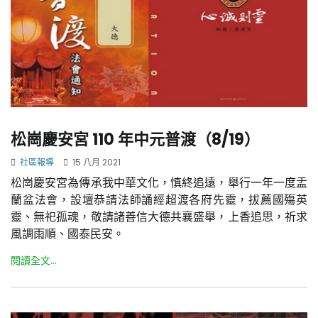
松崗慶安宮 110 年中元普渡（8/19）
社區報導
15 八月 2021
松崗慶安宮為傳承我中華文化，慎終追遠，舉行一年一度盂
蘭盆法會，設壇恭請法師誦經超渡各府先靈，拔薦國殤英
靈、無祀孤魂，敬請諸善信大德共襄盛舉，上香追思，祈求
風調雨順、國泰民安。
閱讀全文...