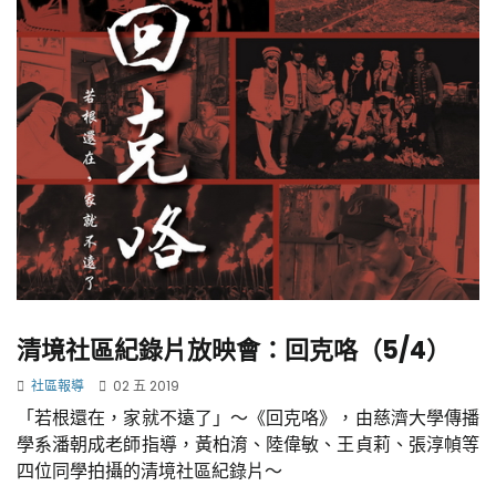
清境社區紀錄片放映會：回克咯（5/4）
社區報導
02 五 2019
「若根還在，家就不遠了」～《回克咯》，由慈濟大學傳播
學系潘朝成老師指導，黃柏淯、陸偉敏、王貞莉、張淳幀等
四位同學拍攝的清境社區紀錄片～