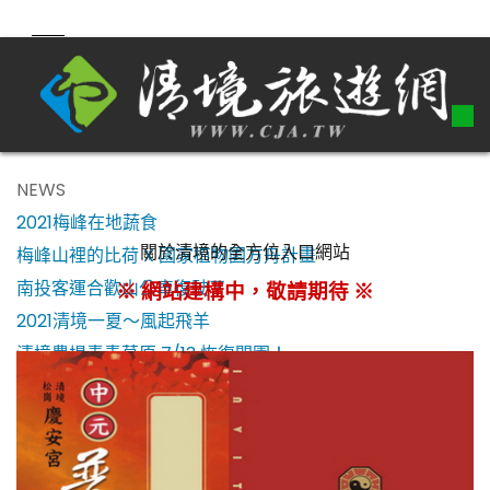
NEWS
2021梅峰在地蔬食
關於清境的全方位入口網站
梅峰山裡的比荷 X 國家植物園方舟計畫
南投客運合歡山公車復駛了！
※ 網站建構中，敬請期待 ※
2021清境一夏～風起飛羊
清境農場青青草原 7/13 恢復開園！