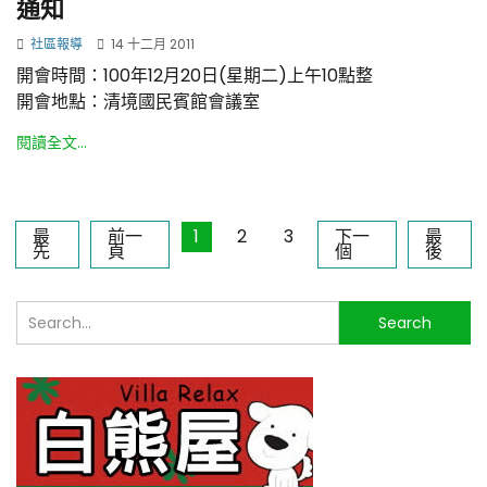
通知
社區報導
14 十二月 2011
開會時間：100年12月20日(星期二)上午10點整
開會地點：清境國民賓館會議室
閱讀全文...
最
前一
1
2
3
下一
最
先
頁
個
後
搜
Search
尋...