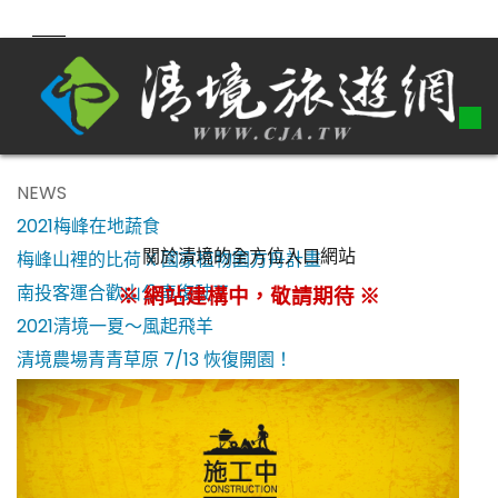
NEWS
2021梅峰在地蔬食
關於清境的全方位入口網站
梅峰山裡的比荷 X 國家植物園方舟計畫
南投客運合歡山公車復駛了！
※ 網站建構中，敬請期待 ※
2021清境一夏～風起飛羊
清境農場青青草原 7/13 恢復開園！