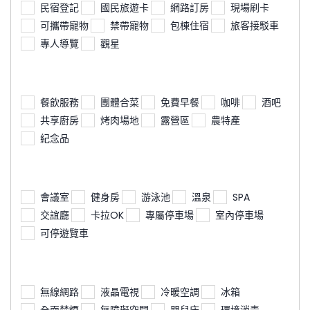
民宿登記
國民旅遊卡
網路訂房
現場刷卡
可攜帶寵物
禁帶寵物
包棟住宿
旅客接駁車
專人導覽
觀星
餐飲服務
團體合菜
免費早餐
咖啡
酒吧
共享廚房
烤肉場地
露營區
農特產
紀念品
會議室
健身房
游泳池
溫泉
SPA
交誼廳
卡拉OK
專屬停車場
室內停車場
可停遊覽車
無線網路
液晶電視
冷暖空調
冰箱
全面禁煙
無障礙空間
嬰兒床
環境消毒