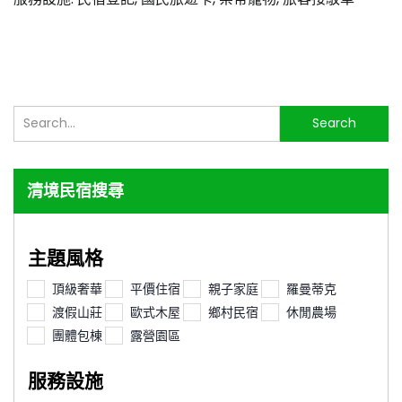
搜
Search
尋...
清境民宿搜尋
主題風格
頂級奢華
平價住宿
親子家庭
羅曼蒂克
渡假山莊
歐式木屋
鄉村民宿
休閒農場
團體包棟
露營園區
服務設施