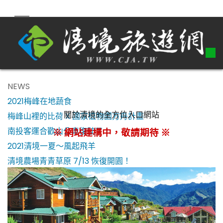
NEWS
2021梅峰在地蔬食
關於清境的全方位入口網站
梅峰山裡的比荷 X 國家植物園方舟計畫
南投客運合歡山公車復駛了！
※ 網站建構中，敬請期待 ※
2021清境一夏～風起飛羊
清境農場青青草原 7/13 恢復開園！