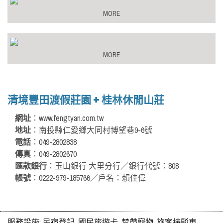
MORE
MORE
清境豐田渡假莊園 + 桂林休閒山莊
網址
：www.fengtyan.com.tw
地址
：南投縣仁愛鄉大同村博望巷9-6號
電話
：049-2802838
傳真
：049-2802670
匯款銀行
：玉山銀行 大里分行／銀行代號：808
帳號
：0222-979-185766／戶名：賴佳偉
服務設施:
民宿登記, 國民旅遊卡, 禁帶寵物, 旅客接駁車