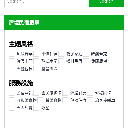
Search
尋...
清境民宿搜尋
主題風格
頂級奢華
平價住宿
親子家庭
羅曼蒂克
渡假山莊
歐式木屋
鄉村民宿
休閒農場
團體包棟
露營園區
服務設施
民宿登記
國民旅遊卡
網路訂房
現場刷卡
可攜帶寵物
禁帶寵物
包棟住宿
旅客接駁車
專人導覽
觀星