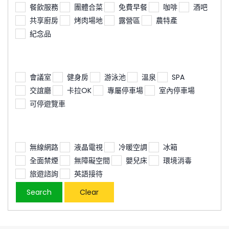
餐飲服務
團體合菜
免費早餐
咖啡
酒吧
共享廚房
烤肉場地
露營區
農特產
紀念品
會議室
健身房
游泳池
溫泉
SPA
交誼廳
卡拉OK
專屬停車場
室內停車場
可停遊覽車
無線網路
液晶電視
冷暖空調
冰箱
全面禁煙
無障礙空間
嬰兒床
環境消毒
旅遊諮詢
英語接待