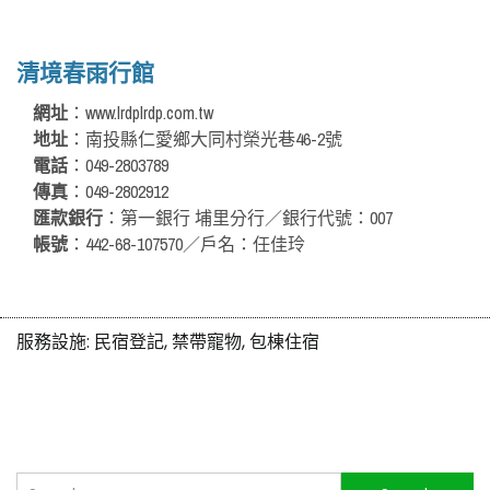
清境春雨行館
網址
：www.lrdplrdp.com.tw
地址
：南投縣仁愛鄉大同村榮光巷46-2號
電話
：049-2803789
傳真
：049-2802912
匯款銀行
：第一銀行 埔里分行／銀行代號：007
帳號
：442-68-107570／戶名：任佳玲
服務設施:
民宿登記, 禁帶寵物, 包棟住宿
搜