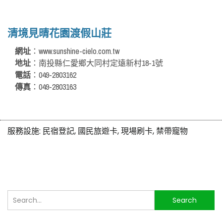
清境見晴花園渡假山莊
網址
：www.sunshine-cielo.com.tw
地址
：南投縣仁愛鄉大同村定遠新村18-1號
電話
：049-2803162
傳真
：049-2803163
服務設施:
民宿登記, 國民旅遊卡, 現場刷卡, 禁帶寵物
搜
Search
尋...