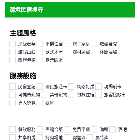
清境民宿搜尋
主題風格
頂級奢華
平價住宿
親子家庭
羅曼蒂克
渡假山莊
歐式木屋
鄉村民宿
休閒農場
團體包棟
露營園區
服務設施
民宿登記
國民旅遊卡
網路訂房
現場刷卡
可攜帶寵物
禁帶寵物
包棟住宿
旅客接駁車
專人導覽
觀星
餐飲服務
團體合菜
免費早餐
咖啡
酒吧
共享廚房
烤肉場地
露營區
農特產