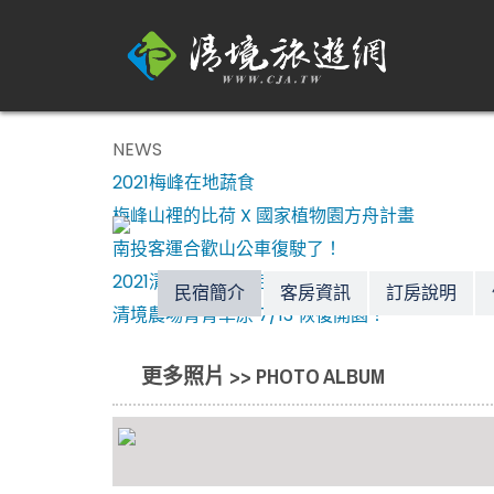
NEWS
2021梅峰在地蔬食
梅峰山裡的比荷 X 國家植物園方舟計畫
南投客運合歡山公車復駛了！
2021清境一夏～風起飛羊
民宿簡介
客房資訊
訂房說明
清境農場青青草原 7/13 恢復開園！
更多照片 >> PHOTO ALBUM