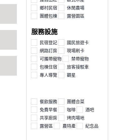
鄉村民宿
休閒農場
團體包棟
露營園區
服務設施
民宿登記
國民旅遊卡
網路訂房
現場刷卡
可攜帶寵物
禁帶寵物
包棟住宿
旅客接駁車
專人導覽
觀星
餐飲服務
團體合菜
免費早餐
咖啡
酒吧
共享廚房
烤肉場地
露營區
農特產
紀念品