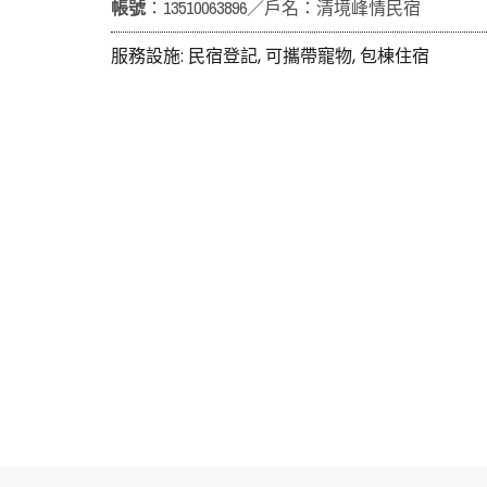
帳號
：13510063896／戶名：清境峰情民宿
服務設施:
民宿登記, 可攜帶寵物, 包棟住宿