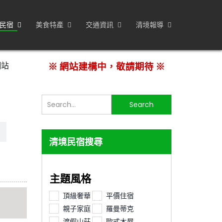
民宿
美食特產
交通資訊
清境報導
網站
※ 網站建構中，敬請期待 ※
搜
Search
尋...
清境民宿搜尋
主題風格
頂級奢華
平價住宿
親子家庭
羅曼蒂克
渡假山莊
歐式木屋