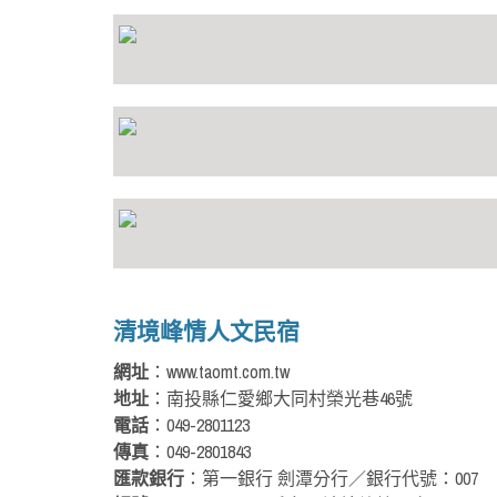
清境峰情人文民宿
網址
：www.taomt.com.tw
地址
：南投縣仁愛鄉大同村榮光巷46號
電話
：049-2801123
傳真
：049-2801843
匯款銀行
：第一銀行 劍潭分行／銀行代號：007