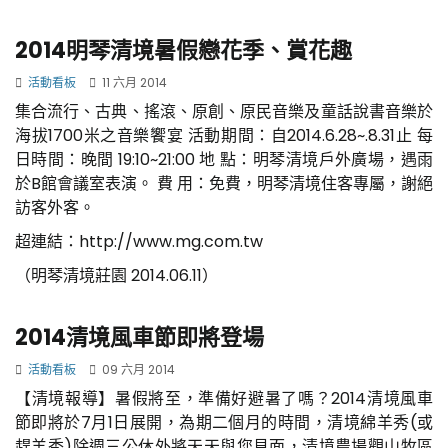
2014明琴清境暑假戀花季、賞花趣
活動看板
11 六月 2014
集合流行、古典、搖滾、原創、原民音樂及童話說書音樂於
海拔1700米之音樂饗宴 活動期間：自2014.6.28~.8.31止 每
日時間：晚間 19:10~21:00 地 點：明琴清境戶外廣場，遇雨
於B館會議室表演。 費 用：免費，明琴清境住客專屬，謝絕
訪客外客。
超連結：
http://www.mg.com.tw
（明琴清境莊園 2014.06.11）
2014清境風車節即將登場
活動看板
09 六月 2014
【清境報導】暑假將至，準備好避暑了嗎？2014清境風車
節即將於7月1日展開，為期二個月的時間，清境綿羊秀(或
趕羊秀)除週三公休外將天天與您見面，清境農場觀山牧區