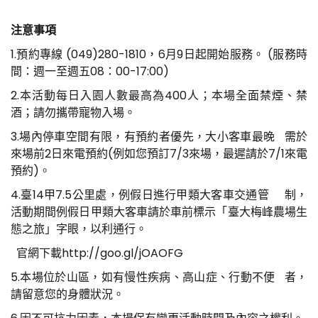
注意事項
1.預約專線 (049)280-1810，6月9日起開始服務。 (服務時
間：週一至週五08：00-17:00)
2.本活動每日入園人數最高為400人；本場全面禁煙、禁
酒；請勿攜帶寵物入場。
3.場內停車空間有限，有預約者優先，大小客車最晚 需於
來場前2日來電預約(例如您預訂7/3來場，最遲請於7/1來電
預約)。
4.臺14甲7.5公里處，例假日進行甲類大客車交通管 制，
活動期間例假日甲類大客車請於車前標示「臺大梅峰農場生
態之旅」字眼，以利通行。
官網下載
http://goo.gl/jOAOFG
5.本場位於山區，如有慢性疾病、高山症、行動不便 者，
請留意您的身體狀況。