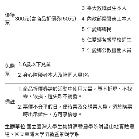
臺大教職員生本人
優待
300元(含商品折價券150元)
內政部榮譽志工本人
票
仁愛鄉鄉民
仁愛鄉各級學校師生
仁愛鄉公教機關人員
6歲以下兒童
免購
票
身心障礙者本人及陪同人員1名
商品折價券請於活動中使用完畢，恕不折現、不找
零，毀損、遺失恕不補發。
備註
票價不分平假日，優待票及免購票人員，須於購票
時出示證件，方可享優惠。
主辦單位
國立臺灣大學生物資源暨農學院附設山地實驗農
場、國立臺灣大學園藝暨景觀學系