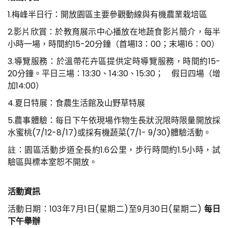
1.梅峰半日行：開放園區主要參觀動線與有機農業栽培區
2.影片欣賞：於教育展示中心播放在地蔬食影片簡介，每半
小時一場，時間約15-20分鐘（首場13：00；末場16：00）
3.導覽服務：於溫帶花卉區提供定時導覽服務，時間約15-
20分鐘。平日三場：13:30、14:30、15:30； 假日四場（增
加14:00）
4.夏日特展：食農生活館及山野草特展
5.農事體驗：每日下午依現場作物生長狀況限時限量開放採
水蜜桃(7/12-8/17)或採有機蔬菜(7/1- 9/30)體驗活動。
註：園區活動步道全長約1.6公里，步行時間約1.5小時，試
驗區與標本室恕不開放。
活動資訊
活動日期：103年7月1日(星期二)至9月30日(星期二)
每日
下午舉辦