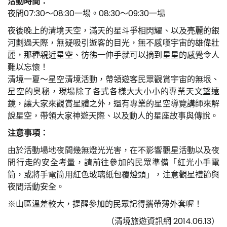
活動時間：
夜間07:30～08:30一場。08:30～09:30一場
夜後晚上的清境天空，滿天的星斗爭相閃耀、以及亮麗的銀
河劃過天際，無疑吸引遊客的目光，無不感嘆宇宙的雄偉壯
麗，那種親近星空、彷彿一伸手就可以摘到星星的感覺令人
難以忘懷！
清境一夏～星空清境活動，帶領遊客民眾觀賞宇宙的無垠、
星空的奧秘，現場除了各式各樣大大小小的專業天文望遠
鏡，讓大家來觀賞星體之外，還有專業的星空導覽講師來解
說星空，帶領大家神遊天際、以及動人的星座故事與傳說。
注意事項：
由於活動場地夜間幾無燈光光害，在不影響觀星活動以及夜
間行走的安全考量，請前往參加的民眾準備「紅光小手電
筒，或將手電筒用紅色玻璃紙包覆燈頭」，注意觀星禮節與
夜間活動安全。
※山區溫差較大，提醒參加的民眾記得攜帶薄外套喔！
（清境旅遊資訊網 2014.06.13）