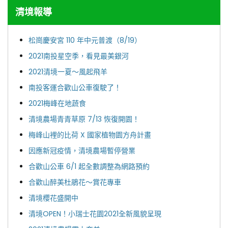
清境報導
松崗慶安宮 110 年中元普渡（8/19）
2021南投星空季，看見最美銀河
2021清境一夏～風起飛羊
南投客運合歡山公車復駛了！
2021梅峰在地蔬食
清境農場青青草原 7/13 恢復開園！
梅峰山裡的比荷 X 國家植物園方舟計畫
因應新冠疫情，清境農場暫停營業
合歡山公車 6/1 起全數調整為網路預約
合歡山醉美杜鵑花～賞花專車
清境櫻花盛開中
清境OPEN！小瑞士花園2021全新風貌呈現