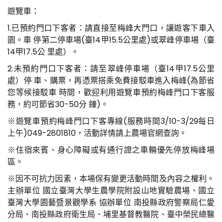
遊覽車：
1.已預約門口下客者：請直接至梅峰大門口，讓遊客下車入
園。車 停第二停車場(臺14甲15.5公里處)或翠峰停車場（臺
14甲17.5公 里處）。
2.未預約門口下客者：請至翠峰停車場（臺14甲17.5公里
處）停 車、購票，再憑票搭乘免費接駁車進入梅峰(為節省
您等候接駁車 時間，歡迎利用遊覽車預約梅峰門口下客服
務，約可節省30-50分 鐘)。
※遊覽車預約梅峰門口下客專線(服務時間3/10-3/29每日
上午)049-2801810，活動詳情請上農場官網查詢。
※住宿來賓、身心障礙或有通行證之車輛優先停放梅峰場
區。
※因不可抗力因素，本場保有變更活動時間及內容之權利。
主辦單位 國立臺灣大學生農學院附設山地實驗農場、國立
臺灣大學園藝暨景觀學系 協辦單位 南投縣政府警察局仁愛
分局、南投縣政府衛生局、埔里基督教醫院、臺中榮民總醫