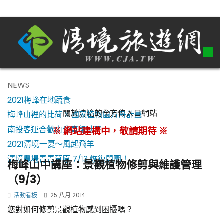
NEWS
2021梅峰在地蔬食
關於清境的全方位入口網站
梅峰山裡的比荷 X 國家植物園方舟計畫
南投客運合歡山公車復駛了！
※ 網站建構中，敬請期待 ※
2021清境一夏～風起飛羊
清境農場青青草原 7/13 恢復開園！
梅峰山中講座：景觀植物修剪與維護管理
（9/3）
活動看板
25 八月 2014
您對如何修剪景觀植物感到困擾嗎？