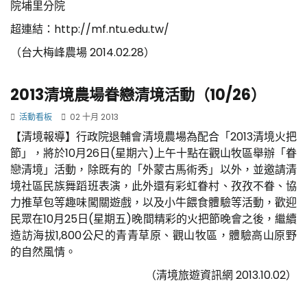
院埔里分院
超連結：http://mf.ntu.edu.tw/
（台大梅峰農場 2014.02.28）
2013清境農場眷戀清境活動（10/26）
活動看板
02 十月 2013
【清境報導】行政院退輔會清境農場為配合「2013清境火把
節」，將於10月26日(星期六)上午十點在觀山牧區舉辦「眷
戀清境」活動，除既有的「外蒙古馬術秀」以外，並邀請清
境社區民族舞蹈班表演，此外還有彩虹眷村、孜孜不眷、協
力推草包等趣味闖關遊戲，以及小牛餵食體驗等活動，歡迎
民眾在10月25日(星期五)晚間精彩的火把節晚會之後，繼續
造訪海拔1,800公尺的青青草原、觀山牧區，體驗高山原野
的自然風情。
（清境旅遊資訊網 2013.10.02）