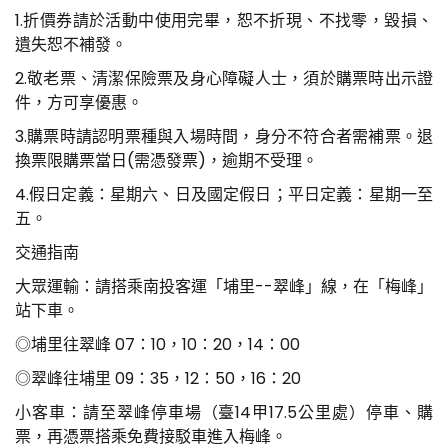
1.折價券請於活動中使用完畢，恕不折現、不找零，毀損、
遺失恕不補發。
2.敬老票、清潔保險票及身心障礙人士，須於購票時出示證
件，方可享優惠。
3.購票時請認明票種與入場時間，身分不符合者需補票。退
換票限購票當日(需憑發票)，逾期不受理。
4.假日定義：星期六、日及國定假日；平日定義：星期一至
五。
交通指南
大眾運輸：請搭乘南投客運「埔里--翠峰」線，在「梅峰」
站下車。
◎埔里往翠峰 07：10，10：20，14：00
◎翠峰往埔里 09：35，12：50，16：20
小客車：請至翠峰停車場（臺14甲17.5公里處）停車、購
票，再憑票搭乘免費接駁車進入梅峰。