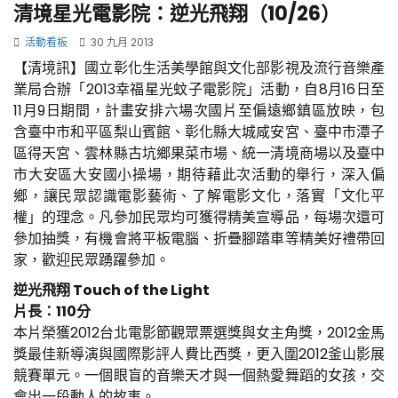
清境星光電影院：逆光飛翔（10/26）
活動看板
30 九月 2013
【清境訊】國立彰化生活美學館與文化部影視及流行音樂產
業局合辦「2013幸福星光蚊子電影院」活動，自8月16日至
11月9日期間，計畫安排六場次國片至偏遠鄉鎮區放映，包
含臺中市和平區梨山賓館、彰化縣大城咸安宮、臺中市潭子
區得天宮、雲林縣古坑鄉果菜市場、統一清境商場以及臺中
市大安區大安國小操場，期待藉此次活動的舉行，深入偏
鄉，讓民眾認識電影藝術、了解電影文化，落實「文化平
權」的理念。凡參加民眾均可獲得精美宣導品，每場次還可
參加抽獎，有機會將平板電腦、折疊腳踏車等精美好禮帶回
家，歡迎民眾踴躍參加。
逆光飛翔 Touch of the Light
片長：110分
本片榮獲2012台北電影節觀眾票選獎與女主角獎，2012金馬
獎最佳新導演與國際影評人費比西獎，更入圍2012釜山影展
競賽單元。一個眼盲的音樂天才與一個熱愛舞蹈的女孩，交
會出一段動人的故事。