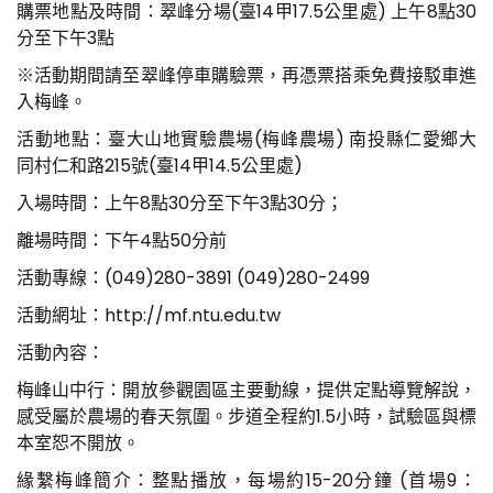
購票地點及時間：翠峰分場(臺14甲17.5公里處) 上午8點30
分至下午3點
※活動期間請至翠峰停車購驗票，再憑票搭乘免費接駁車進
入梅峰。
活動地點：臺大山地實驗農場(梅峰農場) 南投縣仁愛鄉大
同村仁和路215號(臺14甲14.5公里處)
入場時間：上午8點30分至下午3點30分；
離場時間：下午4點50分前
活動專線：(049)280-3891 (049)280-2499
活動網址：http://mf.ntu.edu.tw
活動內容：
梅峰山中行：開放參觀園區主要動線，提供定點導覽解說，
感受屬於農場的春天氛圍。步道全程約1.5小時，試驗區與標
本室恕不開放。
緣繫梅峰簡介：整點播放，每場約15-20分鐘 (首場9：