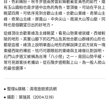
目，色彩繽紛。秋冬步道兩旁雲彩舞動著金黃色的箭竹，還
有玉山圓柏也是步道中出色的角色。登頂後，可站在平台上
眺望四周，可依序見到合歡山主峰、合歡山東峰、奇萊山主
峰、奇萊山北峰、屏風山、中央尖山、南湖大山等山脈，同
時也是個觀望日出的好地方。
從峰頂往合歡東峰及主峰眺望，看見山勢東坡就緩，西坡較
陡的地形，其實山腳下的石門山及其他合歡山群峰的山形也
都是這樣，峰頂上說明單面山地形的解說牌正前方就有一塊
東緩西陡的裸岩，恰巧可跟眼前的東峰與主峰做比對說明。
石門山步道又被稱為台灣「八小巒」之一，是因山勢平緩，
常可見遊客扶老攜幼，從石階步道輕鬆上山，為一般人爬山
的最佳選擇。
● 整理&撰稿：清境旅遊資訊網
● 攝影：葉瑞其（2004.12.19）