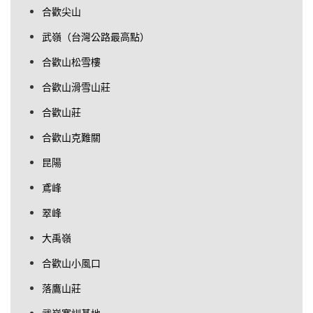
合歡尖山
武嶺（台灣公路最高點）
合歡山松雪樓
合歡山滑雪山莊
合歡山莊
合歡山克難關
昆陽
鳶峰
翠峰
大禹嶺
合歡山小風口
落鷹山莊