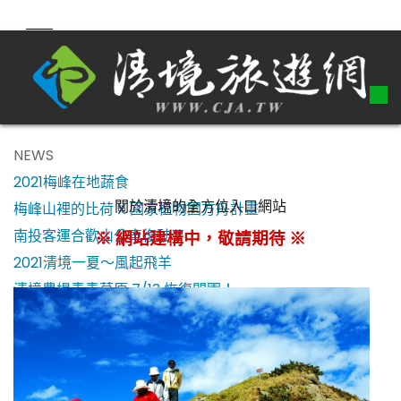
NEWS
2021梅峰在地蔬食
關於清境的全方位入口網站
梅峰山裡的比荷 X 國家植物園方舟計畫
南投客運合歡山公車復駛了！
※ 網站建構中，敬請期待 ※
2021清境一夏～風起飛羊
清境農場青青草原 7/13 恢復開園！