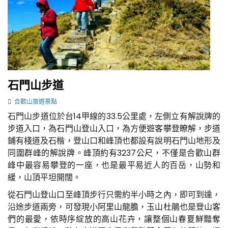
石門山步道
合歡山旅遊景點
石門山步道位於台14甲線的33.5公里處，左側立有解說牌的
步道入口，為石門山登山入口，為方便遊客攀登瞭解，步道
鋪有棧道及石楷，登山口和峰頂也都設有說明石門山地形及
同圍群峰的解說牌。峰頂約有3237公尺，不僅是合歡山群
峰中最容易攀登的一座，也是最平易近人的百岳，山勢和
緩，山頂平坦開闊。
從石門山登山口至峰頂步行只需約半小時之內，即可到達，
沿途步道兩旁，可發現小阿里山龍膽，玉山杜鵑也是登山客
們的最愛，依時序綻放的高山花卉，讓整個山春夏鮮豔奪