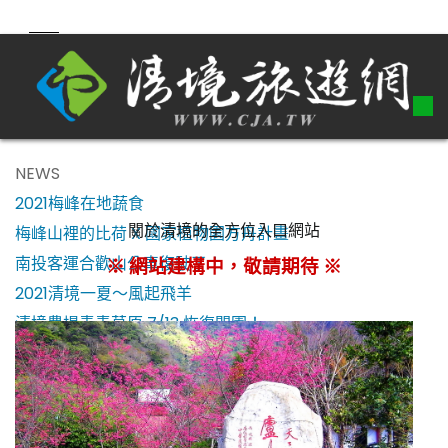
NEWS
2021梅峰在地蔬食
關於清境的全方位入口網站
梅峰山裡的比荷 X 國家植物園方舟計畫
南投客運合歡山公車復駛了！
※ 網站建構中，敬請期待 ※
2021清境一夏～風起飛羊
清境農場青青草原 7/13 恢復開園！