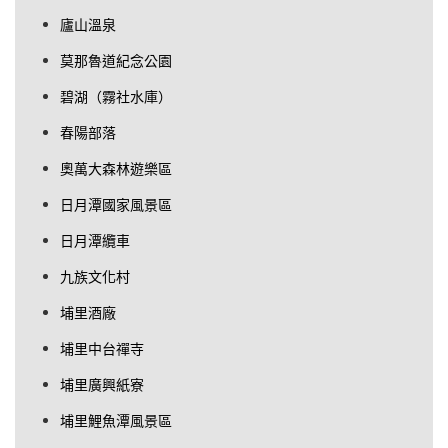
廬山溫泉
莫那魯道紀念公園
碧湖（霧社水庫）
春陽部落
奧萬大森林遊樂區
日月潭國家風景區
日月潭纜車
九族文化村
埔里酒廠
埔里中台禪寺
埔里廣興紙寮
埔里鯉魚潭風景區