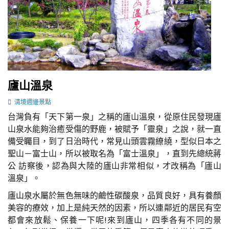
廬山溫泉
清境週邊景點
台灣負有「天下第一泉」之稱的廬山溫泉，從原住民發現廬
山泉水能夠治癒受傷的野鹿，被賦予「靈泉」之說，就一直
備受矚目，到了日治時代，常見山頭雲霧繚繞，型似日本之
聖山－富士山，所以被取名為「富士溫泉」，直到先總統蔣
公 訪察後，認為與大陸的廬山非常相似，才改稱為「廬山
溫泉」。
廬山泉水屬於無色無味的鹼性碳酸泉，品質良好，具有養顏
美容的療效，加上是純天然的因素，所以連鄰近的居民有空
都會來放鬆、保養一下呢!來到廬山，四季各有不同的景