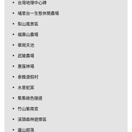
台灣地理中心碑
埔里台一生態休閒農場
梨山風景區
福壽山農場
華崗天池
武陵農場
惠蓀林場
泰雅渡假村
水里蛇窯
集集綠色隧道
竹山紫南宮
溪頭森林遊樂區
廬山部落