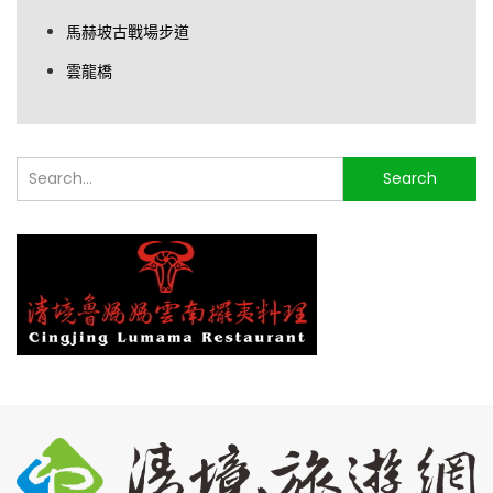
馬赫坡古戰場步道
雲龍橋
搜
Search
尋...